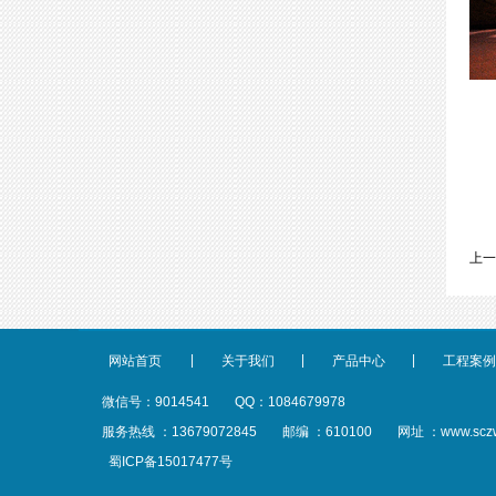
上一
|
|
|
网站首页
关于我们
产品中心
工程案例
微信号：9014541
QQ：1084679978
服务热线 ：13679072845
邮编 ：610100
网址 ：www.scz
蜀ICP备15017477号