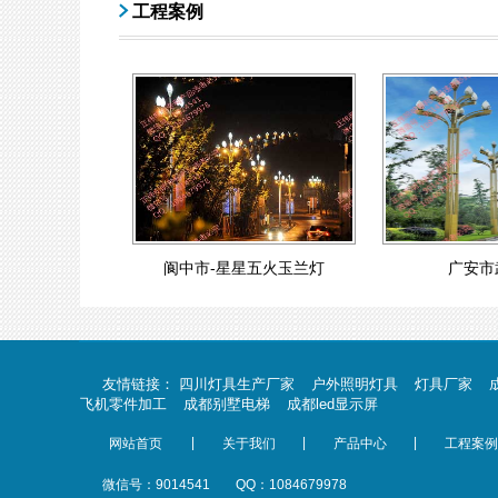
工程案例
更多]
阆中市-星星五火玉兰灯
广安市
友情链接：
四川灯具生产厂家
户外照明灯具
灯具厂家
飞机零件加工
成都别墅电梯
成都led显示屏
|
|
|
网站首页
关于我们
产品中心
工程案例
微信号：9014541
QQ：1084679978